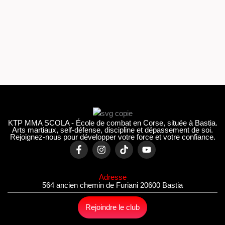
KTP MMA SCOLA - École de combat en Corse, située à Bastia.
Arts martiaux, self-défense, discipline et dépassement de soi.
Rejoignez-nous pour développer votre force et votre confiance.
F
I
T
Y
a
n
i
o
c
s
k
u
e
t
t
t
Adresse
b
a
o
u
564 ancien chemin de Furiani 20600 Bastia
o
g
k
b
o
r
e
k
a
Rejoindre le club
-
m